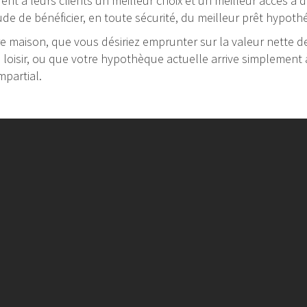
frent à leurs clients un meilleur choix et un meilleur accès à
ude de bénéficier, en toute sécurité, du meilleur prêt hypot
 maison, que vous désiriez emprunter sur la valeur nette de 
e loisir, ou que votre hypothèque actuelle arrive simplement à
mpartial.