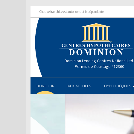
Chaque franchise est autonome et indépendante
Dominion Lending Centres National Ltd
Permis de Courtage #12360
BONJOUR
TAUX ACTUELS
HYPOTHÈQUES