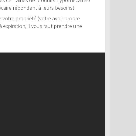
 des centaines de produits hypothécaires!
hécaire répondant à leurs besoins!
votre propriété (votre avoir propre
 expiration, il vous faut prendre une