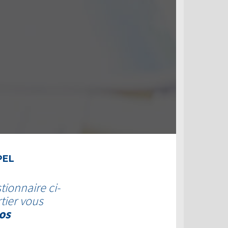
PEL
tionnaire ci-
tier vous
os