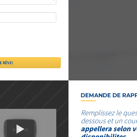
DEMANDE DE RAP
Remplissez le ques
dessous et un cour
appellera selon v
disponibilites.