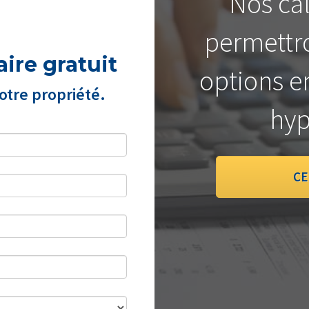
Nos cal
permettro
ire gratuit
options e
tre propriété.
hyp
CE