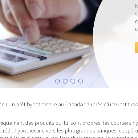
Nos taux sont to
sommes fiers de p
qui vous est le p
d’œil à nos taux
VOIR LES TAUX
nir un prêt hypothécaire au Canada : auprès d'une institutio
 uniquement des produits qui lui sont propres, les courtiers
rédit hypothécaire vers les plus grandes banques, coopérativ